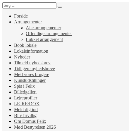
Forside
Arrangementer
Alle arrangementer
Offentlige arrangementer
Lukket arrangement
Book lokale
Lokaleinformation
Nyheder
Tilmeld nyhedsbrev
Tidligere nyhedsbreve
Mød vores brugere
Kunstudstillinger
Spis i Felix
Billedgalleri
Lejreprofiler
LEJRE:DOX
Meld dig ind
Bliv frivillig
Om Domus Felix
Mød Bestyrelsen 2026