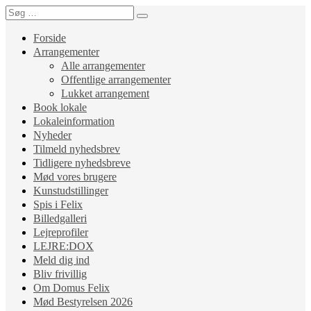
Forside
Arrangementer
Alle arrangementer
Offentlige arrangementer
Lukket arrangement
Book lokale
Lokaleinformation
Nyheder
Tilmeld nyhedsbrev
Tidligere nyhedsbreve
Mød vores brugere
Kunstudstillinger
Spis i Felix
Billedgalleri
Lejreprofiler
LEJRE:DOX
Meld dig ind
Bliv frivillig
Om Domus Felix
Mød Bestyrelsen 2026