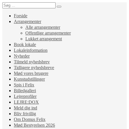
Forside
Arrangementer
Alle arrangementer
Offentlige arrangementer
Lukket arrangement
Book lokale
Lokaleinformation
Nyheder
Tilmeld nyhedsbrev
Tidligere nyhedsbreve
Mød vores brugere
Kunstudstillinger
Spis i Felix
Billedgalleri
Lejreprofiler
LEJRE:DOX
Meld dig ind
Bliv frivillig
Om Domus Felix
Mød Bestyrelsen 2026