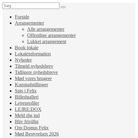
Forside
Arrangementer
Alle arrangementer
Offentlige arrangementer
Lukket arrangement
Book lokale
Lokaleinformation
Nyheder
Tilmeld nyhedsbrev
Tidligere nyhedsbreve
Mød vores brugere
Kunstudstillinger
Spis i Felix
Billedgalleri
Lejreprofiler
LEJRE:DOX
Meld dig ind
Bliv frivillig
Om Domus Felix
Mød Bestyrelsen 2026