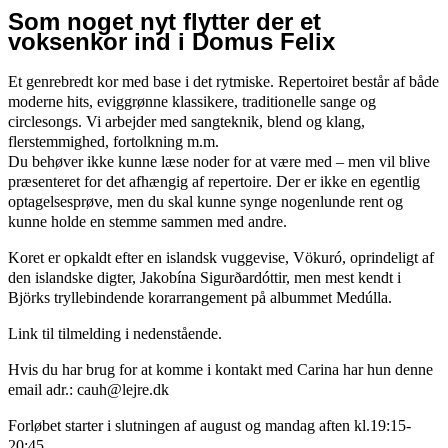
Som noget nyt flytter der et
voksenkor ind i Domus Felix
Et genrebredt kor med base i det rytmiske. Repertoiret består af både
moderne hits, eviggrønne klassikere, traditionelle sange og
circlesongs. Vi arbejder med sangteknik, blend og klang,
flerstemmighed, fortolkning m.m.
Du behøver ikke kunne læse noder for at være med – men vil blive
præsenteret for det afhængig af repertoire. Der er ikke en egentlig
optagelsesprøve, men du skal kunne synge nogenlunde rent og
kunne holde en stemme sammen med andre.
Koret er opkaldt efter en islandsk vuggevise, Vökuró, oprindeligt af
den islandske digter, Jakobína Sigurðardóttir, men mest kendt i
Björks tryllebindende korarrangement på albummet Medúlla.
Link til tilmelding i nedenstående.
Hvis du har brug for at komme i kontakt med Carina har hun denne
email adr.: cauh@lejre.dk
Forløbet starter i slutningen af august og mandag aften kl.19:15-
20:45.