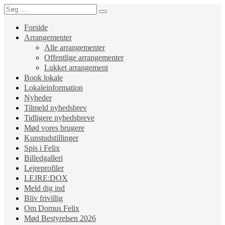
Forside
Arrangementer
Alle arrangementer
Offentlige arrangementer
Lukket arrangement
Book lokale
Lokaleinformation
Nyheder
Tilmeld nyhedsbrev
Tidligere nyhedsbreve
Mød vores brugere
Kunstudstillinger
Spis i Felix
Billedgalleri
Lejreprofiler
LEJRE:DOX
Meld dig ind
Bliv frivillig
Om Domus Felix
Mød Bestyrelsen 2026