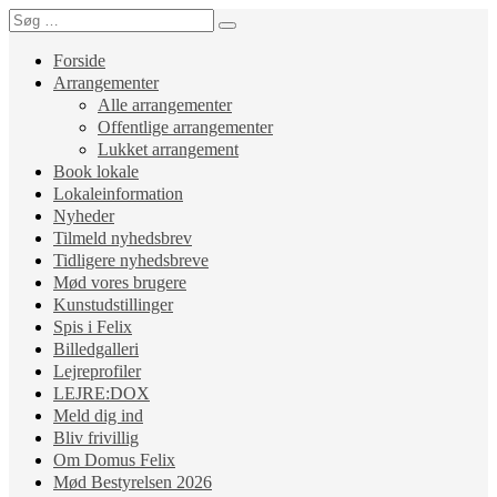
Forside
Arrangementer
Alle arrangementer
Offentlige arrangementer
Lukket arrangement
Book lokale
Lokaleinformation
Nyheder
Tilmeld nyhedsbrev
Tidligere nyhedsbreve
Mød vores brugere
Kunstudstillinger
Spis i Felix
Billedgalleri
Lejreprofiler
LEJRE:DOX
Meld dig ind
Bliv frivillig
Om Domus Felix
Mød Bestyrelsen 2026