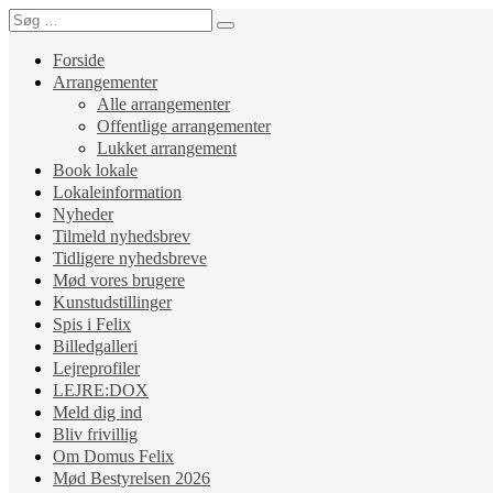
Forside
Arrangementer
Alle arrangementer
Offentlige arrangementer
Lukket arrangement
Book lokale
Lokaleinformation
Nyheder
Tilmeld nyhedsbrev
Tidligere nyhedsbreve
Mød vores brugere
Kunstudstillinger
Spis i Felix
Billedgalleri
Lejreprofiler
LEJRE:DOX
Meld dig ind
Bliv frivillig
Om Domus Felix
Mød Bestyrelsen 2026