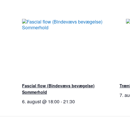
Fascial flow (Bindevævs bevægelse)
Træni
Sommerhold
7. a
6. august @ 18:00
-
21:30