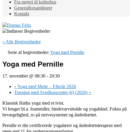
Fra mejeri til kulturhus
Generalforsamlinger
Kontakt
« Alle Begivenheder
Serie af begivenheder:
Yoga med Pernille
Yoga med Pernille
17. november @ 08:30
-
20:30
«
Yoga med Mette – Efterår 2026
Træning med Svedkonceptet (ti) (2026)
»
Klassisk Hatha yoga med et tvist.
Vi bruger bl.a. foamruller, bindevævsbolde og yogabånd. Fokus på
bevægelighed, ro på nervesystemet og åndedrættet.
Pernille er din certificerede yogalærer og åndedrætsterapeut med
mere end 11 års undervisningserfaring.