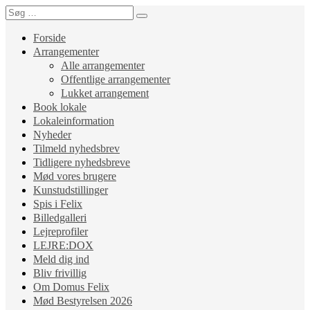
Forside
Arrangementer
Alle arrangementer
Offentlige arrangementer
Lukket arrangement
Book lokale
Lokaleinformation
Nyheder
Tilmeld nyhedsbrev
Tidligere nyhedsbreve
Mød vores brugere
Kunstudstillinger
Spis i Felix
Billedgalleri
Lejreprofiler
LEJRE:DOX
Meld dig ind
Bliv frivillig
Om Domus Felix
Mød Bestyrelsen 2026