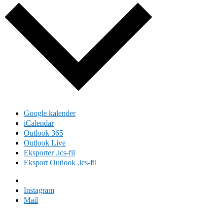
Google kalender
iCalendar
Outlook 365
Outlook Live
Eksporter .ics-fil
Eksport Outlook .ics-fil
Facebook
Instagram
Mail
Domus Felix 2024 | Design Iben Plesner