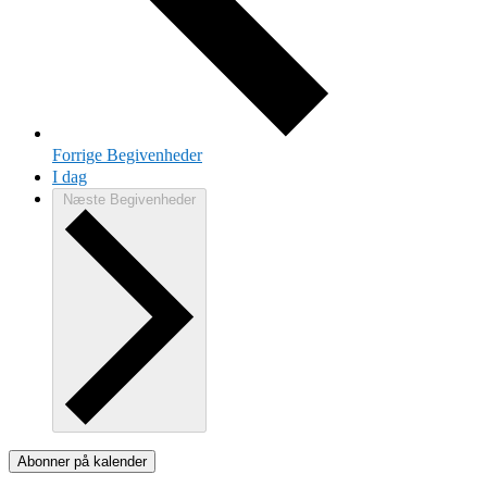
Forrige
Begivenheder
I dag
Næste
Begivenheder
Abonner på kalender