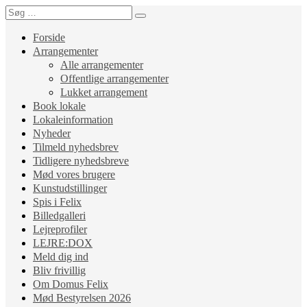
Forside
Arrangementer
Alle arrangementer
Offentlige arrangementer
Lukket arrangement
Book lokale
Lokaleinformation
Nyheder
Tilmeld nyhedsbrev
Tidligere nyhedsbreve
Mød vores brugere
Kunstudstillinger
Spis i Felix
Billedgalleri
Lejreprofiler
LEJRE:DOX
Meld dig ind
Bliv frivillig
Om Domus Felix
Mød Bestyrelsen 2026