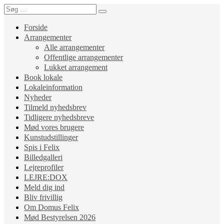
Forside
Arrangementer
Alle arrangementer
Offentlige arrangementer
Lukket arrangement
Book lokale
Lokaleinformation
Nyheder
Tilmeld nyhedsbrev
Tidligere nyhedsbreve
Mød vores brugere
Kunstudstillinger
Spis i Felix
Billedgalleri
Lejreprofiler
LEJRE:DOX
Meld dig ind
Bliv frivillig
Om Domus Felix
Mød Bestyrelsen 2026