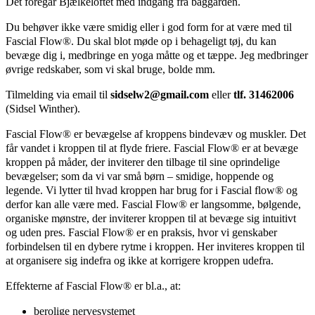
Det foregår Bjælkeloftet med indgang fra baggården.
Du behøver ikke være smidig eller i god form for at være med til
Fascial Flow®. Du skal blot møde op i behageligt tøj, du kan
bevæge dig i, medbringe en yoga måtte og et tæppe. Jeg medbringer
øvrige redskaber, som vi skal bruge, bolde mm.
Tilmelding via email til
sidselw2@gmail.com
eller
tlf. 31462006
(Sidsel Winther).
Fascial Flow® er bevægelse af kroppens bindevæv og muskler. Det
får vandet i kroppen til at flyde friere. Fascial Flow® er at bevæge
kroppen på måder, der inviterer den tilbage til sine oprindelige
bevægelser; som da vi var små børn – smidige, hoppende og
legende. Vi lytter til hvad kroppen har brug for i Fascial flow® og
derfor kan alle være med. Fascial Flow® er langsomme, bølgende,
organiske mønstre, der inviterer kroppen til at bevæge sig intuitivt
og uden pres. Fascial Flow® er en praksis, hvor vi genskaber
forbindelsen til en dybere rytme i kroppen. Her inviteres kroppen til
at organisere sig indefra og ikke at korrigere kroppen udefra.
Effekterne af Fascial Flow® er bl.a., at:
berolige nervesystemet