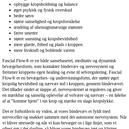
opbygge kropsholdning og balance
øget psykisk og fysisk overskud
bedre søvn
større sanselighed og kropsforståelse
ændring af uhensigtsmæssige mønstre
færre smerter
større sansning og kropsbevidsthed
mere glæde, frihed og plads i kroppen
mere livskraft og boblende væren
Fascial Flow® er en både sansebaseret, meditativ og dynamisk
bevægelsesform, som kontakter bindevæv og nervesystem og
fremmer kroppens egen healing og evne til selvregulering. Fascial
Flow® er en bevægelses- og undervisningsform, der støtter øget
kropslig bevidsthed og nærvær ind i kroppen, gennem bindevævet.
Det tillader sindet at slappe af, nervesystemet at reguleres og giver
en mærkbar og sanselig oplevelse af velvære og nærvær – en følelse
af at ”komme hjem” i sin krop og mærke en slags kropslykke.
Det er forholdsvis ny viden, at vores bindevæv er fyldt med
nerveceller og snakker sammen med det autonome nervesystem. Når
vi bliver stressede og når vi kun bevæger os i lige linjer, som vi
oftest gør i det daglige, så bliver vores bindevæv tørt og klistrer