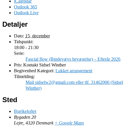
iCalendar
Outlook 365
Outlook Live
Detaljer
Dato:
15. december
Tidspunkt:
18:00 - 21:30
Serie:
Fascial flow (Bindevævs bevægelse) – Efterår 2026
Pris:
Kontakt Sidsel Winther
Begivenhed Kategori:
Lukket arrangement
Tilmelding:
Mail sidselw2@gmail.com eller tlf. 31462006 (Sidsel
Winther)
Sted
Bjælkeloftet
Bygaden 20
Lejre
,
4320
Denmark
+ Google Maps