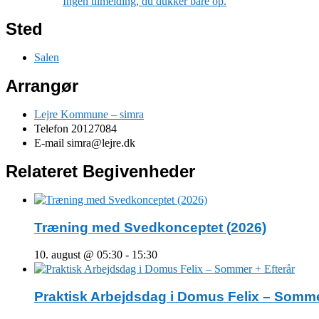
Ingen tilmelding, du dukker bare op.
Sted
Salen
Arrangør
Lejre Kommune – simra
Telefon
20127084
E-mail
simra@lejre.dk
Relateret Begivenheder
Træning med Svedkonceptet (2026)
10. august @ 05:30
-
15:30
Praktisk Arbejdsdag i Domus Felix – Somme