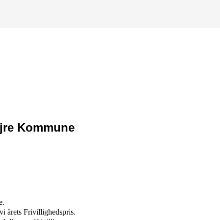
 Lejre Kommune
e.
i årets Frivillighedspris.