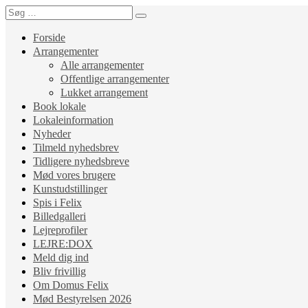
Forside
Arrangementer
Alle arrangementer
Offentlige arrangementer
Lukket arrangement
Book lokale
Lokaleinformation
Nyheder
Tilmeld nyhedsbrev
Tidligere nyhedsbreve
Mød vores brugere
Kunstudstillinger
Spis i Felix
Billedgalleri
Lejreprofiler
LEJRE:DOX
Meld dig ind
Bliv frivillig
Om Domus Felix
Mød Bestyrelsen 2026