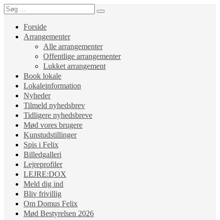
Forside
Arrangementer
Alle arrangementer
Offentlige arrangementer
Lukket arrangement
Book lokale
Lokaleinformation
Nyheder
Tilmeld nyhedsbrev
Tidligere nyhedsbreve
Mød vores brugere
Kunstudstillinger
Spis i Felix
Billedgalleri
Lejreprofiler
LEJRE:DOX
Meld dig ind
Bliv frivillig
Om Domus Felix
Mød Bestyrelsen 2026