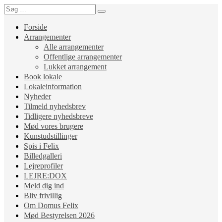
Forside
Arrangementer
Alle arrangementer
Offentlige arrangementer
Lukket arrangement
Book lokale
Lokaleinformation
Nyheder
Tilmeld nyhedsbrev
Tidligere nyhedsbreve
Mød vores brugere
Kunstudstillinger
Spis i Felix
Billedgalleri
Lejreprofiler
LEJRE:DOX
Meld dig ind
Bliv frivillig
Om Domus Felix
Mød Bestyrelsen 2026